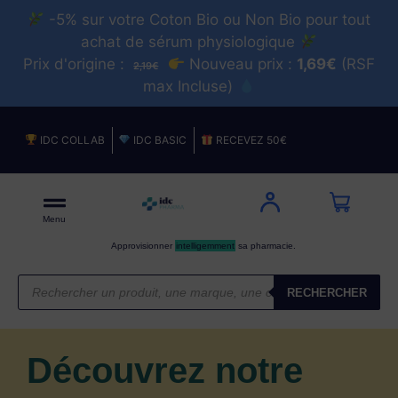
-5% sur votre Coton Bio ou Non Bio pour tout
achat de sérum physiologique
Prix d'origine :
Nouveau prix :
1,69€
(RSF
2,19€
max Incluse)
IDC COLLAB
IDC BASIC
RECEVEZ 50€
Menu
Approvisionner
intelligemment
sa pharmacie.
RECHERCHER
Découvrez notre