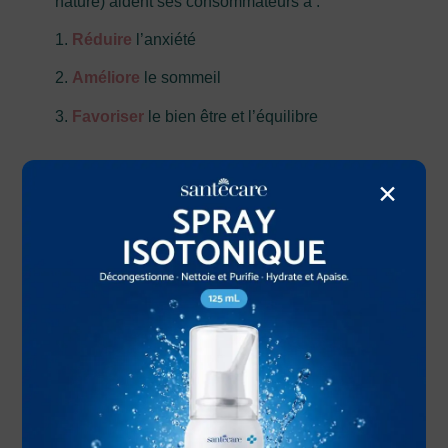
nature) aident ses consommateurs à :
1.
Réduire
l’anxiété
2.
Améliore
le sommeil
3.
Favoriser
le bien être et l’équilibre
×
DECOUVREZ NOTRE KIT
DÉCOUVERTE