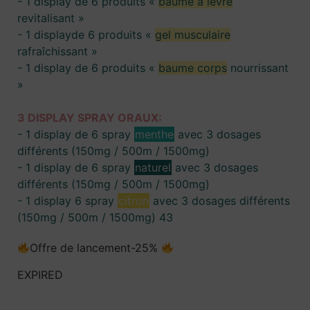
- 1 display
de 6 produits
«
baume à lèvre
revitalisant »
- 1 display
de 6 produits
«
gel musculaire
rafraîchissant »
- 1 display
de 6 produits
«
baume corps
nourrissant
»
3 DISPLAY SPRAY ORAUX:
- 1 display de 6 spray
menthe
avec 3 dosages
différents (150mg / 500m / 1500mg)
- 1 display de 6 spray
naturel
avec 3 dosages
différents (150mg / 500m / 1500mg)
- 1 display
6 spray
citron
avec 3 dosages différents
(150mg / 500m / 1500mg) 43
Offre de lancement-25%
EXPIRED