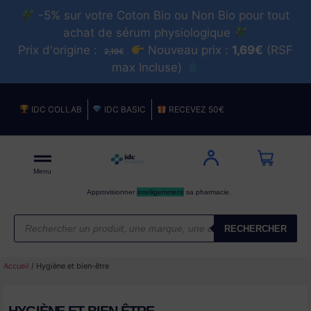
-5% sur votre Coton Bio ou Non Bio pour tout
achat de sérum physiologique
Prix d'origine :
Nouveau prix :
1,69€
(RSF
2,19€
max Incluse)
IDC COLLAB
IDC BASIC
RECEVEZ 50€
Menu
Approvisionner
intelligemment
sa pharmacie.
RECHERCHER
Accueil
/ Hygiène et bien-être