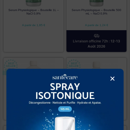
Serum Physiologique – Bouteille 1L –
Serum Physiologique – Bouteille 500
NaCl 0,9%
mL – NaCl 0,9%
A partir de
1,85
€
A partir de
1,24
€
Livraison officine 72h :
12-13
Août 2026
×
Serum Physiologique – Bouteille 1L –
Serum Physiologique – Bouteille 500mL
NaCl 0,9%
– NaCl 0,9%
A partir de
1,95
€
A partir de
1,49
€