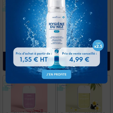
Spray Désinfectant IDCOLORS – Boîte
Spray Désinfectant IDCOLORS – Boîte
Unitaire – Senteur Agrumes
Unitaire – Senteur Coco
A partir de
2,40
€
A partir de
2,40
€
Livraison officine 72h :
12-13
Livraison officine 72h :
12-13
Août 2026
Août 2026