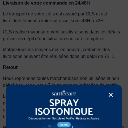
Livraison de votre commande en 24/48H
Le transport de votre colis est assuré par GLS et est
livré directement à votre adresse, sous 48H à 72H.
GLS réalise majoritairement ses livraisons dans les délais
prévus en dépit d’une situation sanitaire complexe.
Malgré tous les moyens mis en oeuvre, certaines des
livraisons peuvent être réalisées dans un délai de 72H.
Retour
Nous reprenons toutes marchandises non utilisées et non
déballées, et ce, sous 7 jours et sans indication de motifs.
×
Le client nous contacte par e-mail ou par téléphone pour
nous signaler le retour. Nous nous chargeons d’appeler
un transporteur pour retirer le colis. Nous vous prions de
bien vouloir emballer solidement le produit.
Nous refusons tout envoi qui nous est adressé en port dû. Si