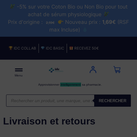
-5% sur votre Coton Bio ou Non Bio pour tout
achat de sérum physiologique
Prix d'origine :
Nouveau prix :
1,69€
(RSF
2,19€
max Incluse)
IDC COLLAB
IDC BASIC
RECEVEZ 50€
Menu
Approvisionner
intelligemment
sa pharmacie.
RECHERCHER
Livraison et retours