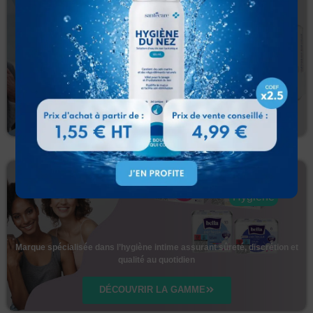
Incontinence
Changes de protection pour les hommes et femmes qui ont une
incontinence urinaire.
DÉCOUVRIR LA GAMME
Hygiène
Marque spécialisée dans l’hygiène intime assurant sûreté, discrétion et
qualité au quotidien
DÉCOUVRIR LA GAMME