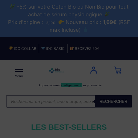
-5% sur votre Coton Bio ou Non Bio pour tout
achat de sérum physiologique
Prix d'origine :
Nouveau prix :
1,69€
(RSF
2,19€
max Incluse)
IDC COLLAB
IDC BASIC
RECEVEZ 50€
Menu
Approvisionner
intelligemment
sa pharmacie.
RECHERCHER
LES BEST-SELLERS