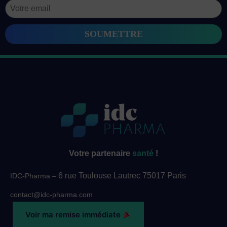
Votre partenaire
santé
!
6 rue Toulouse Lautrec 75017 Paris
IDC-Pharma –
contact@idc-pharma.com
01 86 65 65 55 (Appel gratuit)
Voir ma remise immédiate