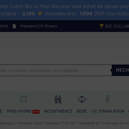
tre Coton Bio ou Non Bio pour tout achat de sérum ph
'origine :
2,19€
Nouveau prix :
1,69€
(RSF max Incl
AMME BLANCHE
PANS HYDRO
INCONTINENCE
BÉBÉ
CH. D'INHALATION
C
NEW
IDC COLLA
 18:00
Paiement LCR 30 jours
SPRAYS IDCOLORS
RECHER
REC
E
PANS HYDRO
INCONTINENCE
BÉBÉ
CH. D'INHALATION
NEW
Masques
/
Masques Adulte
/ Masques FFP2 NR – NoirsBoîte de 10 masques (en so