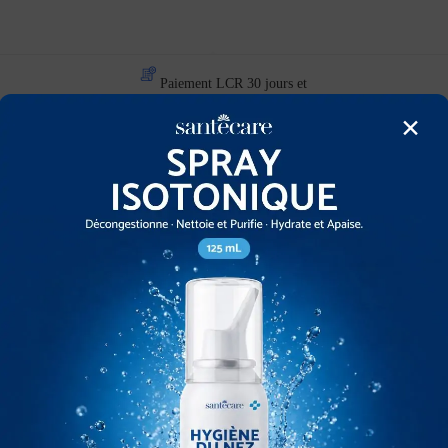
Paiement LCR 30 jours et
×
CB
-10%
e digital
Pansement hydrocellulaire
Pansement h
ble
siliconé auto-adhésif
siliconé 
Absorption élevée 14×15
Absorptio
 agréé garanti 2
s
Boîte de 16 pcs – SANTECARE –
LPPR
Boîte de 10 p