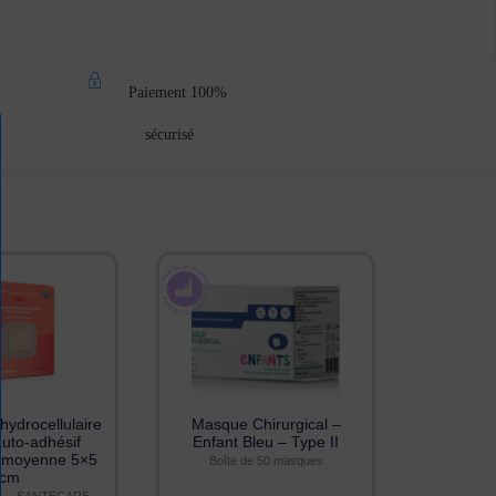
Paiement 100%
sécurisé
ydrocellulaire
Masque Chirurgical –
auto-adhésif
Enfant Bleu – Type II
n moyenne 5×5
Boîte de 50 masques
cm
cs – SANTECARE –