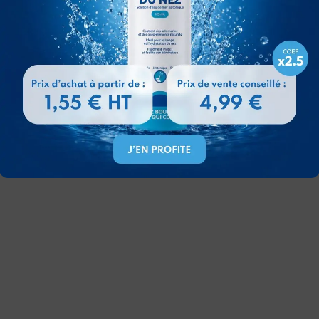
de
1,46
€
A partir de
24,31
€
A parti
ine 72h :
10-
Livraison officine 72h :
10-
 2026
Livraison of
11 Août 2026
11 A