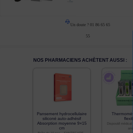
Un doute ? 01 86 65 65
55
NOS PHARMACIENS ACHÈTENT AUSSI :
Pansement hydrocellulaire
Thermomètr
siliconé auto-adhésif
flexi
Absorption moyenne 9×15
Dispositif médical
cm
an
Boîte de 10 pcs – SANTECARE –