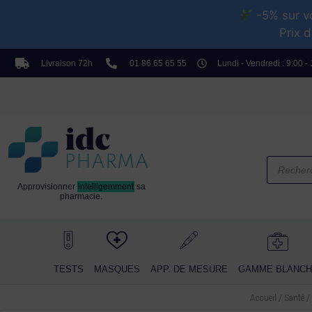
-5% sur vo
Prix d
TESTS
MASQUES
APP. DE MESURE
G
Livraison 72h
01 86 65 65 55
Lundi - Vendredi : 9:00 -
Approvisionner
intelligemment
sa
pharmacie.
TESTS
MASQUES
APP. DE MESURE
GAMME BLANCH
Accueil
/
Santé
/