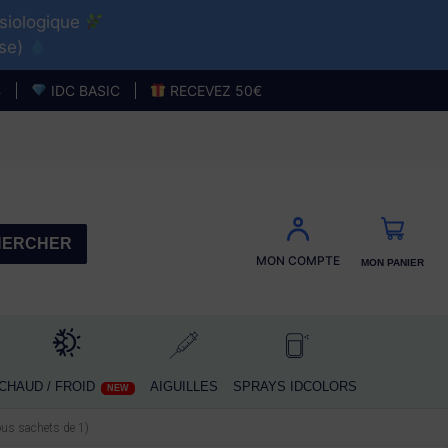
ysiologique
use)
HAUD / FROID
AIGUILLES
NEW
B
IDC BASIC
RECEVEZ 50€
MON PANIER
CHER
HERCHER
MON COMPTE
MON PANIER
CHAUD / FROID
AIGUILLES
SPRAYS IDCOLORS
NEW
us sachets de 1)