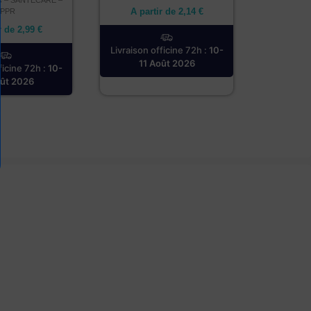
A partir de
2,14
€
LPPR
r de
2,99
€
Livraison officine 72h :
10-
11 Août 2026
ficine 72h :
10-
oût 2026