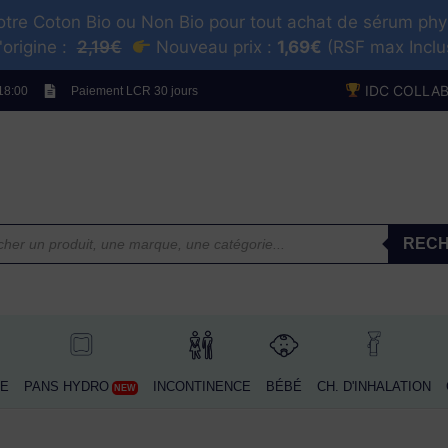
tre Coton Bio ou Non Bio pour tout achat de sérum ph
'origine :
2,19€
Nouveau prix :
1,69€
(RSF max Incl
AMME BLANCHE
PANS HYDRO
INCONTINENCE
BÉBÉ
CH. D'INHALATION
C
NEW
IDC COLLA
 18:00
Paiement LCR 30 jours
SPRAYS IDCOLORS
RECHER
REC
E
PANS HYDRO
INCONTINENCE
BÉBÉ
CH. D'INHALATION
NEW