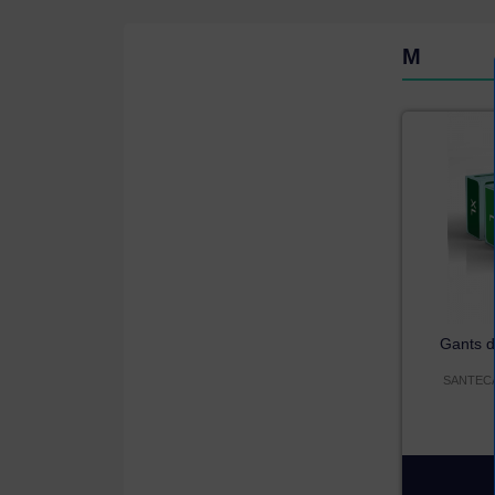
M
Gants 
SANTECARE