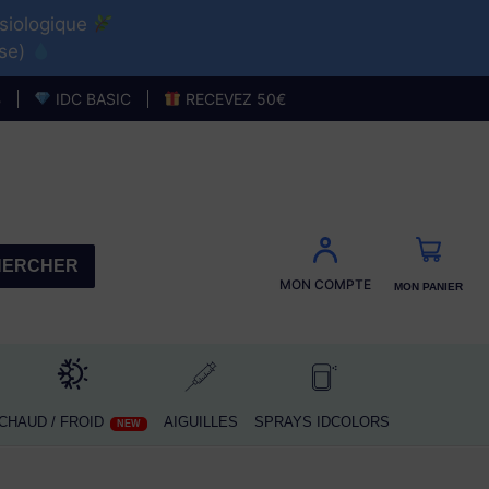
ysiologique
use)
HAUD / FROID
AIGUILLES
NEW
B
IDC BASIC
RECEVEZ 50€
MON PANIER
CHER
HERCHER
MON COMPTE
MON PANIER
CHAUD / FROID
AIGUILLES
SPRAYS IDCOLORS
NEW