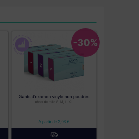
-30%
Gants d’examen vinyle non poudrés
choix de taille S, M, L, XL
A partir de
2,93
€