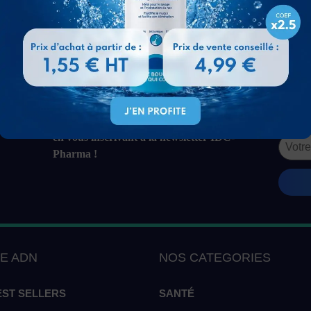
fficine 72h :
11-12 Août 2026
Livraison officine 72h :
11-12 Août 20
de réduction valable sur l'ensemble du site
en vous inscrivant à la newsletter IDC-
Pharma !
E ADN
NOS CATEGORIES
EST SELLERS
SANTÉ