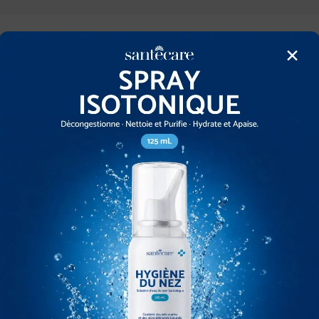
×
d’Examen en Latex – Non
Gants Nitrile
poudrés
SANTECARE – Choix de taille S, M, L, XL
 – Choix de taille S, M, L, XL
A partir de
3,20
€
A partir de
4,50
€