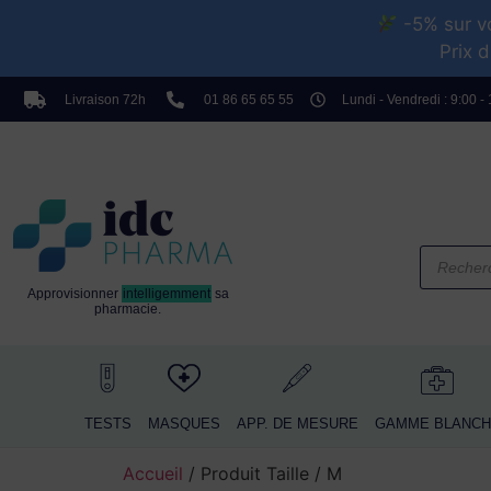
-5% sur vo
Prix d
TESTS
MASQUES
APP. DE MESURE
G
Livraison 72h
01 86 65 65 55
Lundi - Vendredi : 9:00 -
Approvisionner
intelligemment
sa
pharmacie.
TESTS
MASQUES
APP. DE MESURE
GAMME BLANCH
Accueil
/ Produit Taille / M