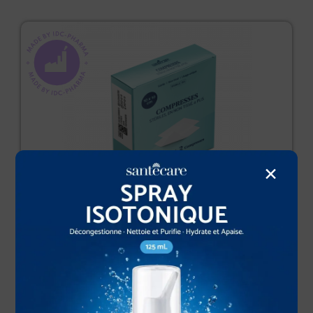
×
Compresses Stériles en non tissé 10x10cm – 10×2
A partir de
0,49
€
Livraison officine 72h :
11-12 Août 2026