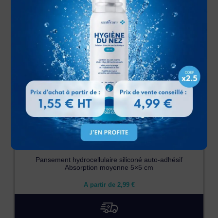
Pansement hydrocellulaire siliconé auto-adhésif
Absorption moyenne 5×5 cm
A partir de
2,99
€