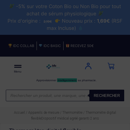
-5% sur votre Coton Bio ou Non Bio pour tout
achat de sérum physiologique
Prix d'origine :
Nouveau prix :
1,69€
(RSF
2,19€
max Incluse)
IDC COLLAB
IDC BASIC
RECEVEZ 50€
Menu
Approvisionner
intelligemment
sa pharmacie.
RECHERCHER
Accueil
/
Appareils de mesure
/
Thermomètre
/ Thermomètre digital
flexibleDispositif médical agréé garanti 2 ans