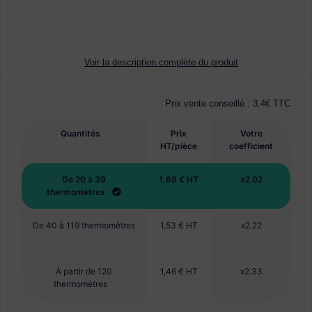
Voir la description complète du produit
Prix vente conseillé :
3.4€
TTC
Quantités
Prix
Votre
HT/pièce
coefficient
De 20 à 39
1,68 € HT
x2.02
thermomètres
De 40 à 119 thermomètres
1,53 € HT
x2.22
À partir de 120
1,46 € HT
x2.33
thermomètres