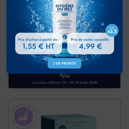
Compresses de Gaze 7,5×7,5cm – 25×2
A partir de
1,02
€
Livraison officine 72h :
12-13 Août 2026