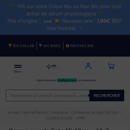
-5% sur votre Coton Bio ou Non Bio pour tout
achat de sérum physiologique
Prix d'origine :
Nouveau prix :
1,69€
(RSF
2,19€
max Incluse)
IDC COLLAB
IDC BASIC
RECEVEZ 50€
Menu
Approvisionner
intelligemment
sa pharmacie.
RECHERCHER
Accueil
/
Gamme Blanche
/
Compresse
/ Compresses de Gaze 10x10cm –
10×2SANTECARE – LPPR