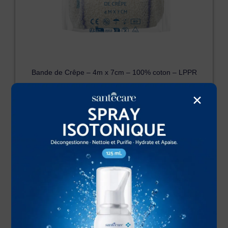
Bande de Crêpe – 4m x 7cm – 100% coton – LPPR
×
A partir de
0,36
€
Livraison officine 72h :
12-13 Août 2026