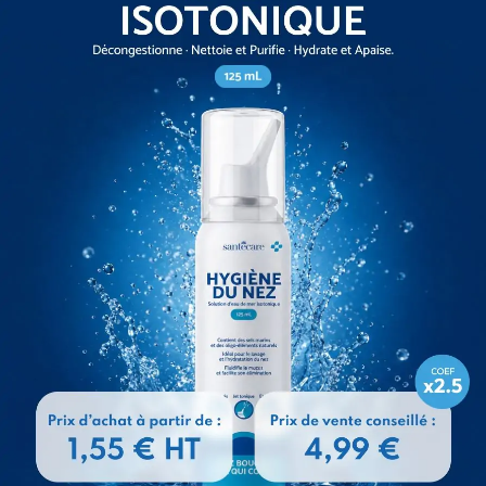
T SUPER 90X170 – Sac de
SENI SOFT SUPER 90X60 – Sac de 
30 alèses
alèses
A partir de
19,92
€
A partir de
12,61
€
fficine 72h :
12-13 Août 2026
Livraison officine 72h :
12-13 Août 20