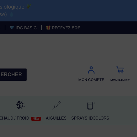
ysiologique
use)
HAUD / FROID
AIGUILLES
NEW
B
IDC BASIC
RECEVEZ 50€
MON PANIER
CHER
HERCHER
MON COMPTE
MON PANIER
CHAUD / FROID
AIGUILLES
SPRAYS IDCOLORS
NEW