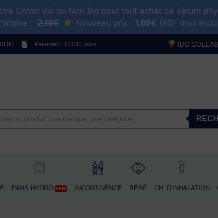
tre Coton Bio ou Non Bio pour tout achat de sérum ph
'origine :
2,19€
Nouveau prix :
1,69€
(RSF max Incl
AMME BLANCHE
PANS HYDRO
INCONTINENCE
BÉBÉ
CH. D'INHALATION
C
NEW
IDC COLLA
 18:00
Paiement LCR 30 jours
SPRAYS IDCOLORS
RECHER
REC
E
PANS HYDRO
INCONTINENCE
BÉBÉ
CH. D'INHALATION
NEW