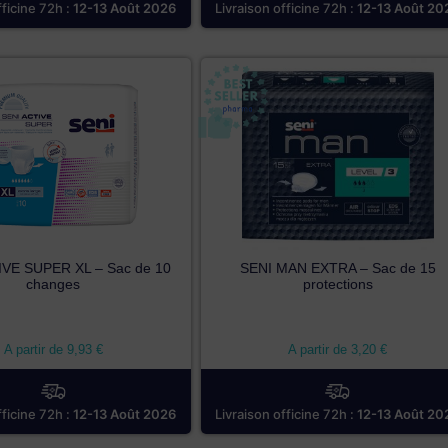
fficine 72h :
12-13 Août 2026
Livraison officine 72h :
12-13 Août 20
IVE SUPER XL – Sac de 10
SENI MAN EXTRA – Sac de 15
changes
protections
A partir de
9,93
€
A partir de
3,20
€
fficine 72h :
12-13 Août 2026
Livraison officine 72h :
12-13 Août 20