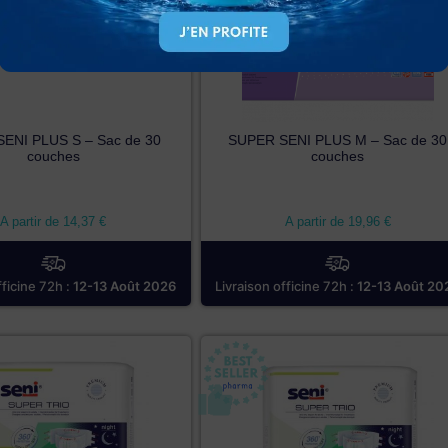
ENI PLUS S – Sac de 30
SUPER SENI PLUS M – Sac de 30
couches
couches
A partir de
14,37
€
A partir de
19,96
€
fficine 72h :
12-13 Août 2026
Livraison officine 72h :
12-13 Août 20