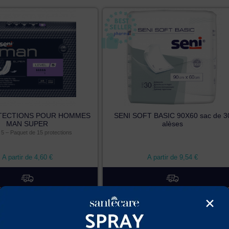
OTECTIONS POUR HOMMES
SENI SOFT BASIC 90X60 sac de 3
MAN SUPER
alèses
5 – Paquet de 15 protections
A partir de
4,60
€
A partir de
9,54
€
fficine 72h :
12-13 Août 2026
Livraison officine 72h :
12-13 Août 20
×