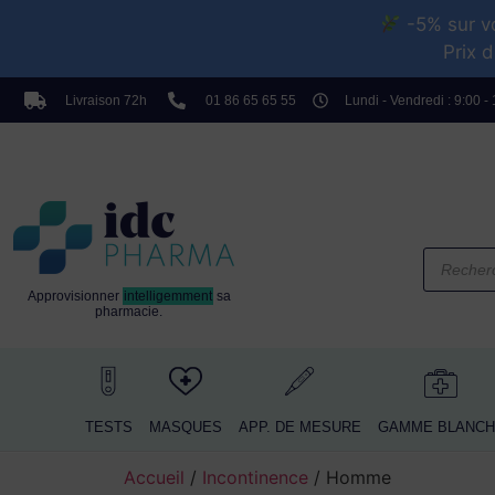
-5% sur vo
Prix d
TESTS
MASQUES
APP. DE MESURE
G
Livraison 72h
01 86 65 65 55
Lundi - Vendredi : 9:00 -
Approvisionner
intelligemment
sa
pharmacie.
TESTS
MASQUES
APP. DE MESURE
GAMME BLANCH
Accueil
/
Incontinence
/ Homme