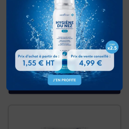
Bande de Crêpe – 4m x 10cm – 100% coton – LPPR
A partir de
0,47
€
Livraison officine 72h :
12-13 Août 2026