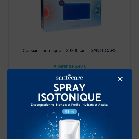
Coussin Thermique – 20×30 cm – SANTECARE
A partir de
6,49
€
×
Livraison officine 72h :
12-13 Août 2026