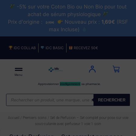
-5% sur votre Coton Bio ou Non Bio pour tout
achat de sérum physiologique
Prix d'origine :
Nouveau prix :
1,69€
(RSF
2,19€
max Incluse)
IDC COLLAB
IDC BASIC
RECEVEZ 50€
Menu
Approvisionner
intelligemment
sa pharmacie.
RECHERCHER
Accueil
/
Premiers soins
/ Set de Perfusion – Set complet pour pose sur voie
sous-cutanée avec perfuseur 1 voie 1 soin